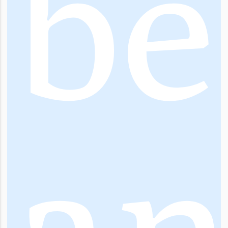
b
e
a