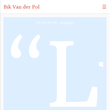
Bik Van der Pol
☰
“
L
Bik Van der Pol –
Colophon